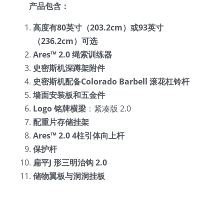
产品
包含：
高度有
80英寸
（203.2cm）
或93英寸
（236.2cm）可选
Ares™ 2.0 
绳索训练器
史密斯机深蹲架附件
史密斯机
配备
Colorado Barbell 滚花
杠铃杆
墙面安装板和五金件
Logo 铭牌横梁
：紧凑版 2.0
配重片存储挂架
Ares™ 2.0 4柱引体向上杆
保护杆
扁平J 形三明治钩 2.0
储物翼板与
洞洞
挂板