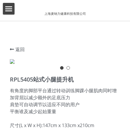
×
博客分类
上海麦纳力健康科技有限公司
首页
所有博客分类
关于我们
酒店
产品介绍
返回
健身俱乐部
增值服务
精品工作室
客户案例
RPL5405站式小腿提升机
普拉提项目
联系我们
有角度的脚部平台通过转动训练脚踝小腿肌肉同时增
加背屈以减少额外的足底压力
搜索
肩垫可自动调节以适应不同的用户
平衡谁及减少起始重量
简体中文
尺寸(L x W x H):147cm x 133cm x210cm
简体中文