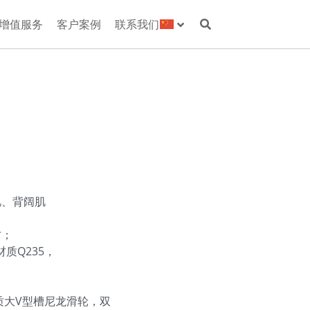
增值服务
客户案例
联系我们
群、前锯肌、背阔肌
方；
材质Q235，
质大V型槽尼龙滑轮，双