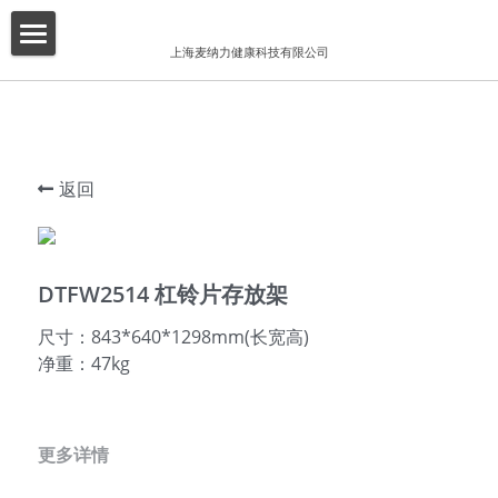
×
博客分类
上海麦纳力健康科技有限公司
首页
所有博客分类
关于我们
酒店
产品介绍
返回
健身俱乐部
增值服务
精品工作室
客户案例
DTFW2514 杠铃片存放架
普拉提项目
联系我们
尺寸：843*640*1298mm(长宽高)
净重：47kg
搜索
简体中文
更多详情
简体中文