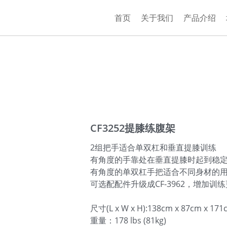
首页
关于我们
产品介绍
CF3252提膝练腹架
2组把手适合单双杠和垂直提膝训练
有角度的手靠处在垂直提膝时起到稳
有角度的单双杠手把适合不同身材的
可选配配件升级成CF-3962，增加训
尺寸(L x W x H):138cm x 87cm x 171
重量：178 lbs (81kg)