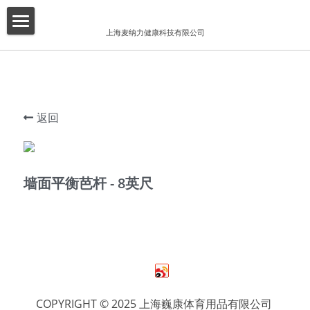
×
博客分类
上海麦纳力健康科技有限公司
首页
所有博客分类
关于我们
酒店
产品介绍
返回
健身俱乐部
增值服务
精品工作室
客户案例
墙面平衡芭杆 - 8英尺
普拉提项目
联系我们
搜索
简体中文
COPYRIGHT © 2025 上海巍康体育用品有限公司 
简体中文