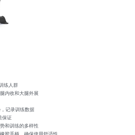
业训练人群
腿内收和大腿外展
                                                     
                                 
质保证
势和训练的多样性
橡胶手柄，确保使用舒适性