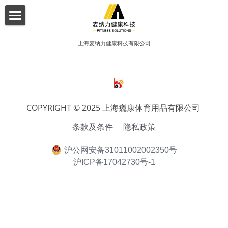
×
博客分类
首页
上海麦纳力健康科技有限公司
所有博客分类
关于我们
酒店
产品介绍
健身俱乐部
增值服务
COPYRIGHT © 2025 上海巍康体育用品有限公司 
精品工作室
条款及条件
隐私政策
客户案例
普拉提项目
沪公网安备31011002002350号
联系我们
沪ICP备17042730号-1
搜索
简体中文
简体中文